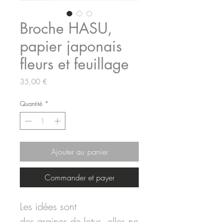
Broche HASU,
papier japonais
fleurs et feuillage
Prix
35,00 €
Quantité
*
Ajouter au panier
Commander et payer
Les idées sont
des graines de lotus, elles ne