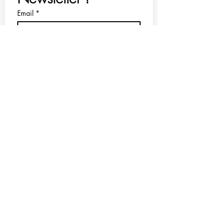
Email
*
Rejoindre
J'accepte de recevoir la 
newsletter
Mentions légales
Politique en matière de cookies
Politique de confidentialité
Conditions d'utilisation